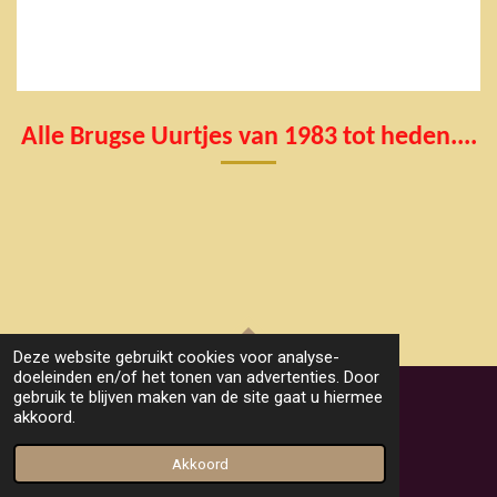
Alle Brugse Uurtjes van 1983 tot heden....
Deze website gebruikt cookies voor analyse-
TOP
doeleinden en/of het tonen van advertenties. Door
gebruik te blijven maken van de site gaat u hiermee
akkoord.
© 2022 , 2023 ,2024 , 2025, 2026 Het Brugs Uurtje
Powered by
JouwWeb
Akkoord